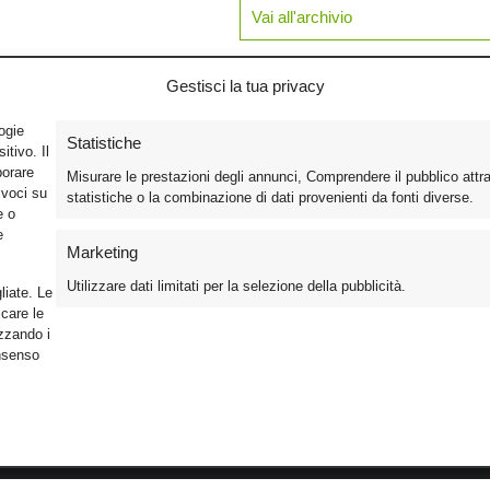
Vai all'archivio
Gestisci la tua privacy
logie
Statistiche
tivo. Il
borare
Misurare le prestazioni degli annunci, Comprendere il pubblico attr
ivoci su
statistiche o la combinazione di dati provenienti da fonti diverse.
e o
e
Marketing
Utilizzare dati limitati per la selezione della pubblicità.
liate. Le
care le
izzando i
onsenso
Foto
Cinema
Iscriviti alla n
Video
Home Theater/HDTV
Informativa Pr
Mobile
Audio
Gestisci Cook