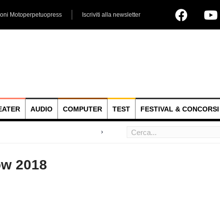
ioni Motoperpetuopress
Iscriviti alla newsletter
EATER
AUDIO
COMPUTER
TEST
FESTIVAL & CONCORSI
 hoc
ow 2018