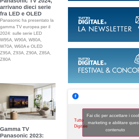
Panasonic TV 2024,
arrivano dieci serie
fra LED e OLED
Panasonic ha presentato la
gamma TV europea per il
2024: sulle serie LED
W95A, W90A, W80A,
W70A, W60A e OLED
Z95A, Z93A, Z90A, Z85A,
Z80A
Fai clic per accettare i coo
Tutto
marketing e abilitare ques
Digitale
Gamma TV
contenuto
Panasonic 2023: