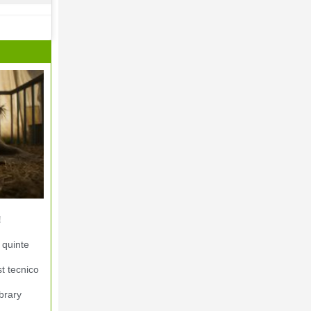
!
 quinte
st tecnico
brary