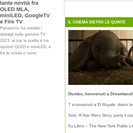
tante novità fra
OLED MLA,
miniLED, GoogleTV
e Fire TV
IL CINEMA DIETRO LE QUINTE
Panasonic ha svelato i
dettagli sulla gamma TV
2023: al top la scelta è tra
opzioni OLED e miniLED, e
fra le novità ci sono
Dumbo, benvenuti a Dreamland
7 sconosciuti a El Royale: dietro le
Solo: A Star Wars Story, parla il ca
Ex Libris – The New York Public Li