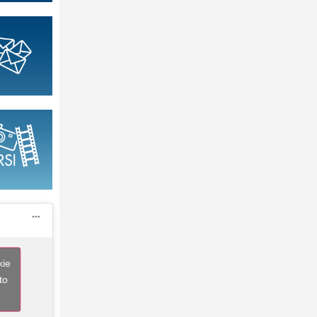
kie
to