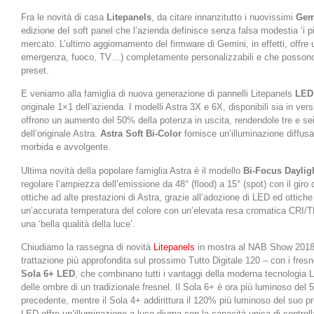
Fra le novità di casa
Litepanels
, da citare innanzitutto i nuovissimi
Gem
edizione deI soft panel che l’azienda definisce senza falsa modestia ‘i pi
mercato. L’ultimo aggiornamento del firmware di Gemini, in effetti, offre un
emergenza, fuoco, TV…) completamente personalizzabili e che possono 
preset.
E veniamo alla famiglia di nuova generazione di pannelli Litepanels
LED 
originale 1×1 dell’azienda. I modelli Astra 3X e 6X, disponibili sia in vers
offrono un aumento del 50% della potenza in uscita, rendendole tre e sei
dell’originale Astra.
Astra Soft Bi-Color
fornisce un’illuminazione diffusa
morbida e avvolgente.
Ultima novità della popolare famiglia Astra è il modello
Bi-Focus Daylig
regolare l’ampiezza dell’emissione da 48° (flood) a 15° (spot) con il giro
ottiche ad alte prestazioni di Astra, grazie all’adozione di LED ed ottiche 
un’accurata temperatura del colore con un’elevata resa cromatica CRI/T
una ‘bella qualità della luce’.
Chiudiamo la rassegna di novità
Litepanels
in mostra al NAB Show 2018 
trattazione più approfondita sul prossimo Tutto Digitale 120 – con i fres
Sola 6+ LED
, che combinano tutti i vantaggi della moderna tecnologia L
delle ombre di un tradizionale fresnel. Il Sola 6+ è ora più luminoso del 
precedente, mentre il Sola 4+ addirittura il 120% più luminoso del suo
LED offre un’illuminazione a luce diurna con la capacità unica di controlla