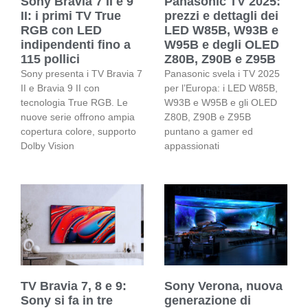
Sony Bravia 7 II e 9
Panasonic TV 2025:
II: i primi TV True
prezzi e dettagli dei
RGB con LED
LED W85B, W93B e
indipendenti fino a
W95B e degli OLED
115 pollici
Z80B, Z90B e Z95B
Sony presenta i TV Bravia 7
Panasonic svela i TV 2025
II e Bravia 9 II con
per l’Europa: i LED W85B,
tecnologia True RGB. Le
W93B e W95B e gli OLED
nuove serie offrono ampia
Z80B, Z90B e Z95B
copertura colore, supporto
puntano a gamer ed
Dolby Vision
appassionati
TV Bravia 7, 8 e 9:
Sony Verona, nuova
Sony si fa in tre
generazione di