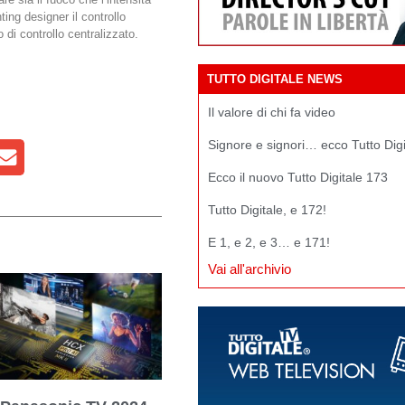
ting designer il controllo
 di controllo centralizzato.
TUTTO DIGITALE NEWS
Il valore di chi fa video
Signore e signori… ecco Tutto Dig
Ecco il nuovo Tutto Digitale 173
Tutto Digitale, e 172!
E 1, e 2, e 3… e 171!
Vai all'archivio