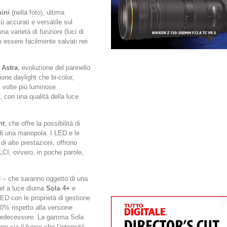
ini
(nella foto), ultima
ù accurati e versatile sul
a varietà di funzioni (luci di
essere facilmente salvati nei
Astra
, evoluzione del pannello
ione daylight che bi-color,
 volte più luminose
, con una qualità della luce
ht
, che offre la possibilità di
 di una manopola. I LED e le
di alte prestazioni, offrono
LCI, ovvero, in poche parole,
– che saranno oggetto di una
nel a luce diurna
Sola 4+
e
ED con le proprietà di gestione
50% rispetto alla versione
 predecessore. La gamma Sola
re sia il fuoco che l’intensità