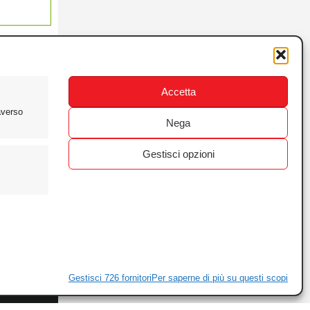
Accetta
averso
Nega
Gestisci opzioni
ewsletter
ivacy
Gestisci 726 fornitori
Per saperne di più su questi scopi
ie