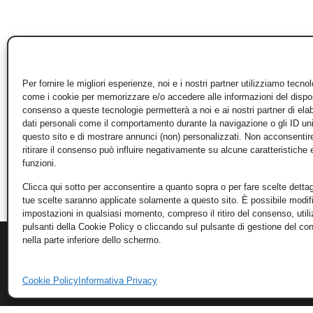
Per fornire le migliori esperienze, noi e i nostri partner utilizziamo tecno
come i cookie per memorizzare e/o accedere alle informazioni del disposi
consenso a queste tecnologie permetterà a noi e ai nostri partner di ela
dati personali come il comportamento durante la navigazione o gli ID un
questo sito e di mostrare annunci (non) personalizzati. Non acconsentir
ritirare il consenso può influire negativamente su alcune caratteristiche 
funzioni.
Clicca qui sotto per acconsentire a quanto sopra o per fare scelte dettag
tue scelte saranno applicate solamente a questo sito. È possibile modifi
impostazioni in qualsiasi momento, compreso il ritiro del consenso, util
pulsanti della Cookie Policy o cliccando sul pulsante di gestione del c
nella parte inferiore dello schermo.
Cookie Policy
Informativa Privacy