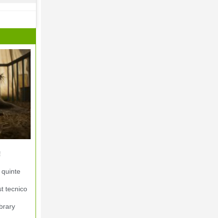
!
 quinte
st tecnico
brary