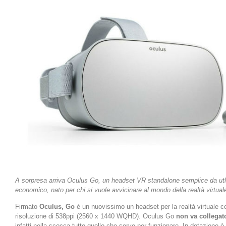
A sorpresa arriva Oculus Go, un headset VR standalone semplice da utl
economico, nato per chi si vuole avvicinare al mondo della realtà virtual
Firmato
Oculus, Go
è un nuovissimo un headset per la realtà virtuale 
risoluzione di 538ppi (2560 x 1440 WQHD). Oculus Go
non va collega
infatti nella scocca tutto quello che serve per funzionare. In dotazione è f