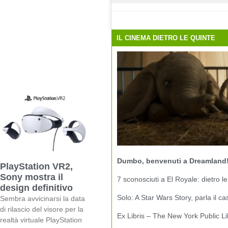
IL CINEMA DIETRO LE QUINTE
Dumbo, benvenuti a Dreamland
PlayStation VR2,
Sony mostra il
7 sconosciuti a El Royale: dietro le
design definitivo
Solo: A Star Wars Story, parla il ca
Sembra avvicinarsi la data
di rilascio del visore per la
Ex Libris – The New York Public Li
realtà virtuale PlayStation