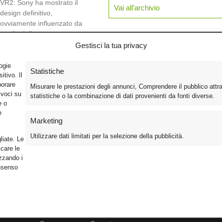
VR2: Sony ha mostrato il
Vai all'archivio
design definitivo,
ovviamente influenzato da
quello della
Gestisci la tua privacy
logie
Statistiche
tivo. Il
borare
Misurare le prestazioni degli annunci, Comprendere il pubblico attr
ivoci su
statistiche o la combinazione di dati provenienti da fonti diverse.
e o
e
Marketing
Utilizzare dati limitati per la selezione della pubblicità.
liate. Le
care le
izzando i
onsenso
Foto
Cinema
Iscriviti alla n
Video
Home Theater/HDTV
Informativa Pr
Mobile
Audio
Gestisci Cook