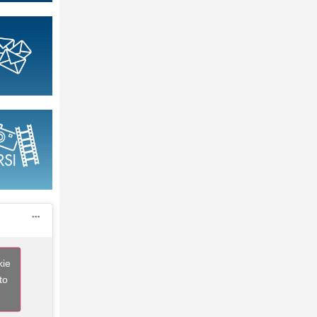
kie
to