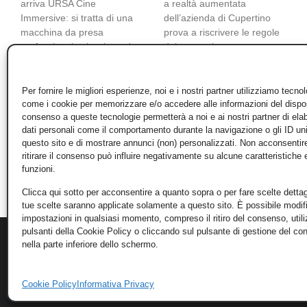
arriva URSA Cine
a realtà aumentata
Immersive: si tratta di una
dell’azienda di Cupertino
macchina da presa
prova a riscrivere le regole
professionale che riprende
del computing.
video in 8K 3D. È pensata
per il video immersivo da
riprodurre su Apple Vision
Per fornire le migliori esperienze, noi e i nostri partner utilizziamo tecno
come i cookie per memorizzare e/o accedere alle informazioni del disposi
Pro
consenso a queste tecnologie permetterà a noi e ai nostri partner di ela
dati personali come il comportamento durante la navigazione o gli ID un
questo sito e di mostrare annunci (non) personalizzati. Non acconsentir
ritirare il consenso può influire negativamente su alcune caratteristiche 
funzioni.
Clicca qui sotto per acconsentire a quanto sopra o per fare scelte dettag
tue scelte saranno applicate solamente a questo sito. È possibile modifi
impostazioni in qualsiasi momento, compreso il ritiro del consenso, util
pulsanti della Cookie Policy o cliccando sul pulsante di gestione del c
nella parte inferiore dello schermo.
Cookie Policy
Informativa Privacy