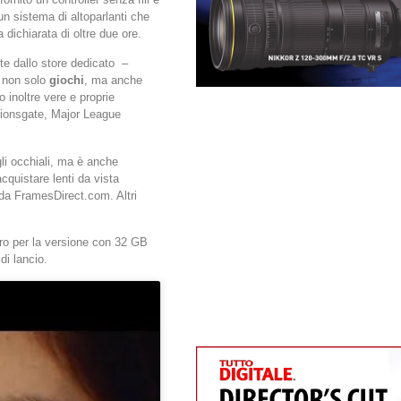
un sistema di altoparlanti che
dichiarata di oltre due ore.
nte dallo store dedicato –
: non solo
giochi
, ma anche
 inoltre vere e proprie
Lionsgate, Major League
i occhiali, ma è anche
cquistare lenti da vista
e da FramesDirect.com. Altri
ro per la versione con 32 GB
di lancio.