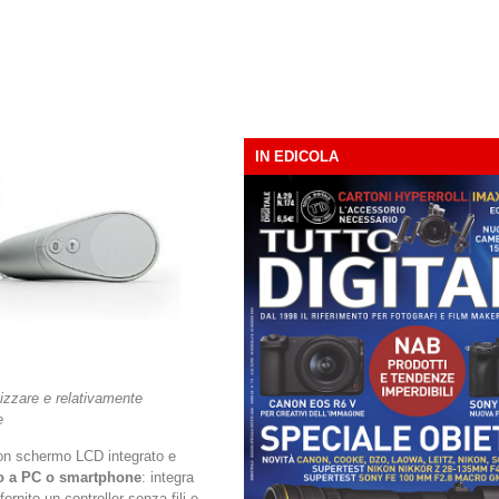
IN EDICOLA
izzare e relativamente
e
con schermo LCD integrato e
to a PC o smartphone
: integra
ornito un controller senza fili e