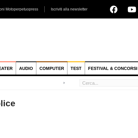
ioni Motoperpetuopress
Iscriviti alla newsletter
EATER
AUDIO
COMPUTER
TEST
FESTIVAL & CONCORSI
lice