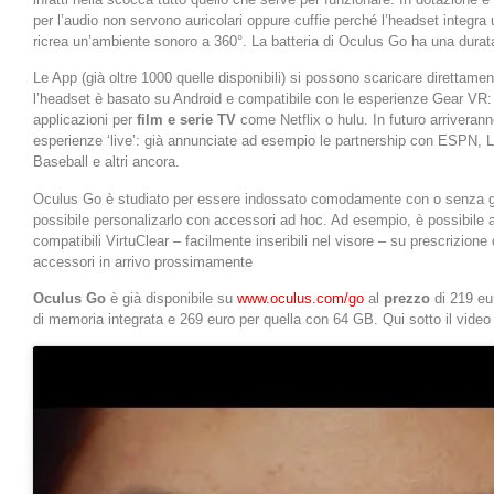
per l’audio non servono auricolari oppure cuffie perché l’headset integra 
ricrea un’ambiente sonoro a 360°. La batteria di Oculus Go ha una durata 
Le App (già oltre 1000 quelle disponibili) si possono scaricare direttame
l’headset è basato su Android e compatibile con le esperienze Gear VR
applicazioni per
film e serie TV
come Netflix o hulu. In futuro arriveranno
esperienze ‘live’: già annunciate ad esempio le partnership con ESPN, 
Baseball e altri ancora.
Oculus Go è studiato per essere indossato comodamente con o senza gl
possibile personalizarlo con accessori ad hoc. Ad esempio, è possibile a
compatibili VirtuClear – facilmente inseribili nel visore – su prescrizion
accessori in arrivo prossimamente
Oculus Go
è già disponibile su
www.oculus.com/go
al
prezzo
di 219 eu
di memoria integrata e 269 euro per quella con 64 GB. Qui sotto il video 