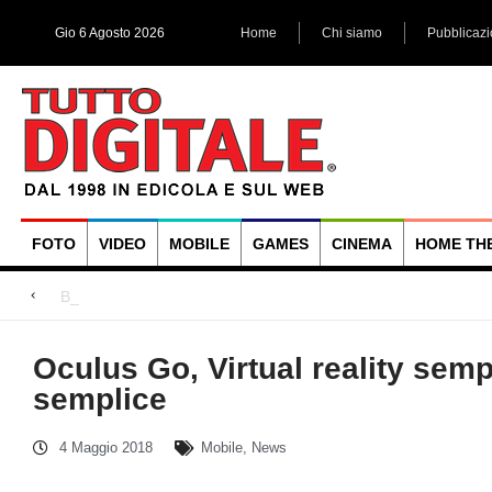
Gio 6 Agosto 2026
Home
Chi siamo
Pubblicaz
FOTO
VIDEO
MOBILE
GAMES
CINEMA
HOME TH
Blackmagic Design Ultra
Arri Rental, evoluzioni in arrivo
LG Signature OLED T, il primo Oled trasparente
Oculus Go, Virtual reality semp
semplice
4 Maggio 2018
Mobile
,
News