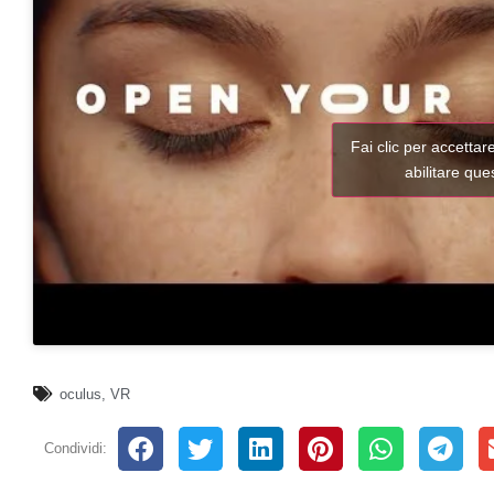
Fai clic per accettar
abilitare qu
oculus
,
VR
Condividi: