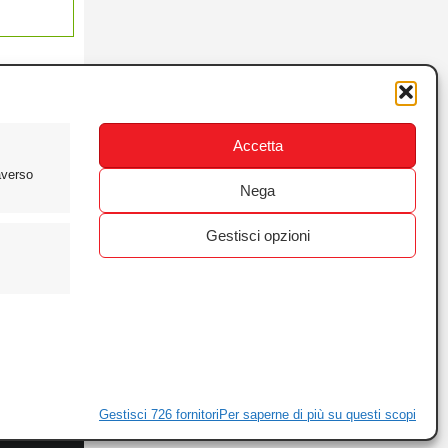
Accetta
averso
Nega
Gestisci opzioni
ewsletter
ivacy
Gestisci 726 fornitori
Per saperne di più su questi scopi
ie