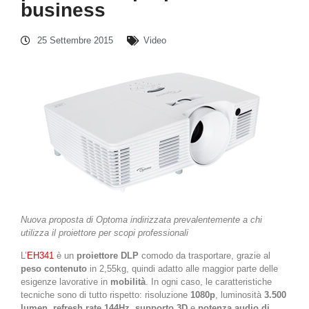
business
25 Settembre 2015
Video
Nuova proposta di Optoma indirizzata prevalentemente a chi
utilizza il proiettore per scopi professionali
L’
EH341
è un
proiettore DLP
comodo da trasportare, grazie al
peso contenuto
in 2,55kg, quindi adatto alle maggior parte delle
esigenze lavorative in
mobilità
. In ogni caso, le caratteristiche
tecniche sono di tutto rispetto: risoluzione
1080p
, luminosità
3.500
lumen
,
refresh rate 144Hz
,
supporto 3D
e
potenza audio di