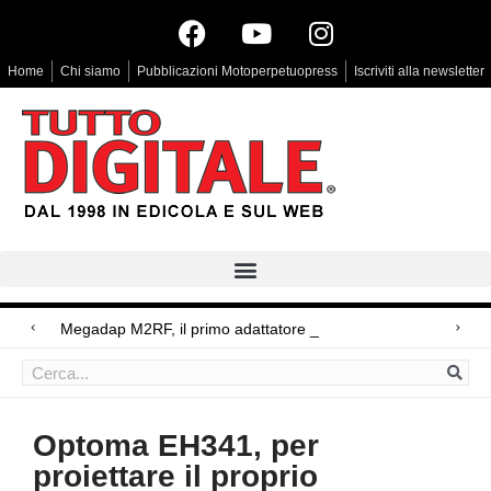
Home
Chi siamo
Pubblicazioni Motoperpetuopress
Iscriviti alla newsletter
Megadap M2RF, il primo adattatore autofocus da Leica
Arri Rental, evoluzioni in arrivo
Blackmagic Design UltraStudio Express 3G, due accessori ad hoc
Optoma EH341, per
proiettare il proprio