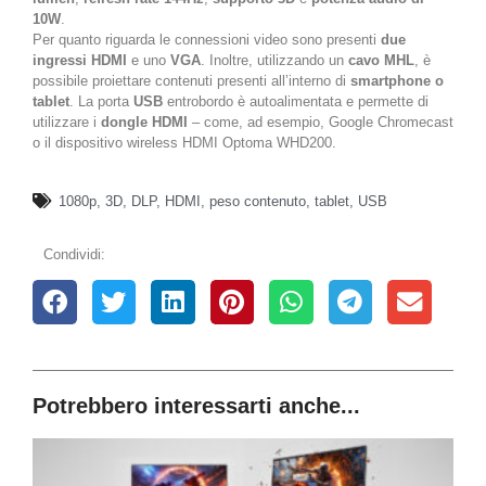
10W
.
Per quanto riguarda le connessioni video sono presenti
due
ingressi HDMI
e uno
VGA
. Inoltre, utilizzando un
cavo MHL
, è
possibile proiettare contenuti presenti all’interno di
smartphone o
tablet
. La porta
USB
entrobordo è autoalimentata e permette di
utilizzare i
dongle HDMI
– come, ad esempio, Google Chromecast
o il dispositivo wireless HDMI Optoma WHD200.
1080p
,
3D
,
DLP
,
HDMI
,
peso contenuto
,
tablet
,
USB
Condividi:
Potrebbero interessarti anche...