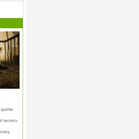
!
 quinte
st tecnico
brary