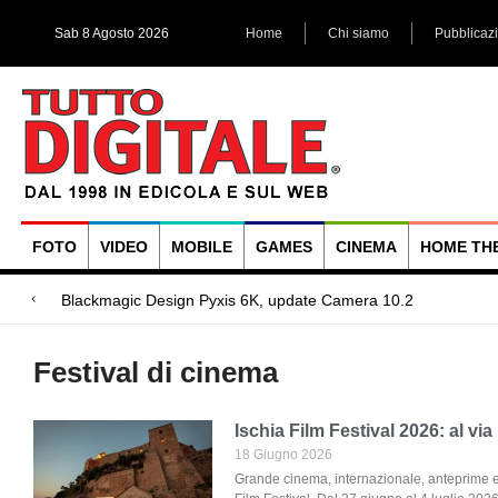
Sab 8 Agosto 2026
Home
Chi siamo
Pubblicaz
FOTO
VIDEO
MOBILE
GAMES
CINEMA
HOME TH
Megadap M2RF,
Blackmagic Design UltraStudio Express 3G, due accessori ad
Arri Rental, evoluzioni in arrivo
Festival di cinema
Ischia Film Festival 2026: al via
18 Giugno 2026
Grande cinema, internazionale, anteprime e 