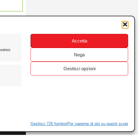
Accetta
averso
Nega
Gestisci opzioni
ewsletter
ivacy
Gestisci 726 fornitori
Per saperne di più su questi scopi
ie