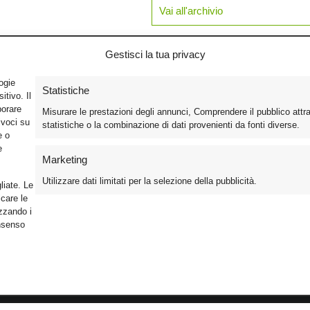
Vai all'archivio
Gestisci la tua privacy
logie
Statistiche
tivo. Il
borare
Misurare le prestazioni degli annunci, Comprendere il pubblico attr
ivoci su
statistiche o la combinazione di dati provenienti da fonti diverse.
e o
e
Marketing
Utilizzare dati limitati per la selezione della pubblicità.
liate. Le
care le
izzando i
onsenso
Foto
Cinema
Iscriviti alla n
Video
Home Theater/HDTV
Informativa Pr
Mobile
Audio
Gestisci Cook