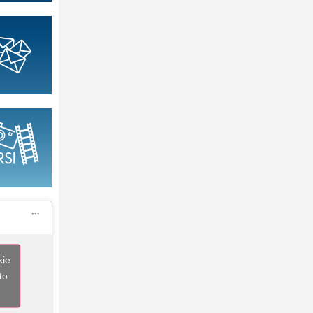
kie
to