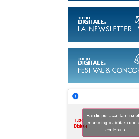
Fai clic per accettare i coo
Tutto
marketing e abilitare ques
Digitale
contenuto