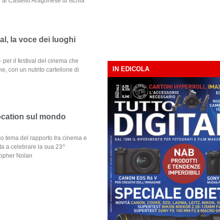
6 al Castello Aragonese di Ischia
val, la voce dei luoghi
 per il festival del cinema che
IN EDICOLA
, con un nutrito cartellone di
location sul mondo
ico tema del rapporto tra cinema e
esta a celebrare la sua 23^
topher Nolan