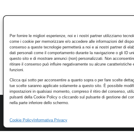
Per fornire le migliori esperienze, noi e i nostri partner utilizziamo tecno
come i cookie per memorizzare e/o accedere alle informazioni del disposi
consenso a queste tecnologie permetterà a noi e ai nostri partner di ela
dati personali come il comportamento durante la navigazione o gli ID un
questo sito e di mostrare annunci (non) personalizzati. Non acconsentir
ritirare il consenso può influire negativamente su alcune caratteristiche 
funzioni.
Clicca qui sotto per acconsentire a quanto sopra o per fare scelte dettag
tue scelte saranno applicate solamente a questo sito. È possibile modifi
impostazioni in qualsiasi momento, compreso il ritiro del consenso, util
pulsanti della Cookie Policy o cliccando sul pulsante di gestione del c
nella parte inferiore dello schermo.
Cookie Policy
Informativa Privacy