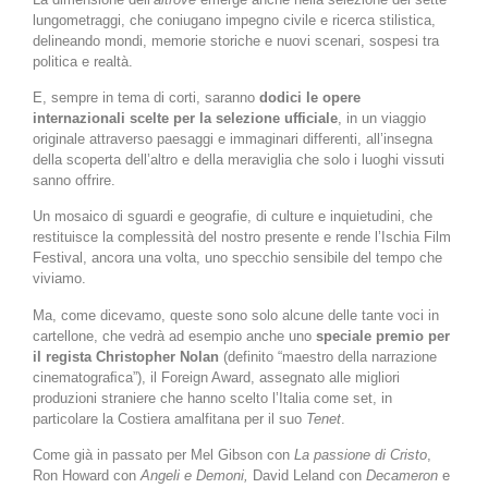
lungometraggi, che coniugano impegno civile e ricerca stilistica,
delineando mondi, memorie storiche e nuovi scenari, sospesi tra
politica e realtà.
E, sempre in tema di corti, saranno
dodici le opere
internazionali scelte per la selezione ufficiale
, in un viaggio
originale attraverso paesaggi e immaginari differenti, all’insegna
della scoperta dell’altro e della meraviglia che solo i luoghi vissuti
sanno offrire.
Un mosaico di sguardi e geografie, di culture e inquietudini, che
restituisce la complessità del nostro presente e rende l’Ischia Film
Festival, ancora una volta, uno specchio sensibile del tempo che
viviamo.
Ma, come dicevamo, queste sono solo alcune delle tante voci in
cartellone, che vedrà ad esempio anche uno
speciale premio per
il regista Christopher Nolan
(definito “maestro della narrazione
cinematograﬁca”), il Foreign Award, assegnato alle migliori
produzioni straniere che hanno scelto l’Italia come set, in
particolare la Costiera amalfitana per il suo
Tenet
.
Come già in passato per Mel Gibson con
La passione di Cristo
,
Ron Howard con
Angeli e Demoni,
David Leland con
Decameron
e