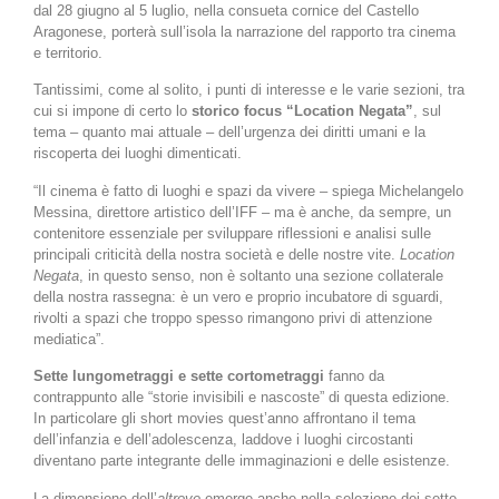
dal 28 giugno al 5 luglio, nella consueta cornice del Castello
Aragonese, porterà sull’isola la narrazione del rapporto tra cinema
e territorio.
Tantissimi, come al solito, i punti di interesse e le varie sezioni, tra
cui si impone di certo lo
storico focus “Location Negata”
, sul
tema – quanto mai attuale – dell’urgenza dei diritti umani e la
riscoperta dei luoghi dimenticati.
“Il cinema è fatto di luoghi e spazi da vivere – spiega Michelangelo
Messina, direttore artistico dell’IFF – ma è anche, da sempre, un
contenitore essenziale per sviluppare riflessioni e analisi sulle
principali criticità della nostra società e delle nostre vite.
Location
Negata
, in questo senso, non è soltanto una sezione collaterale
della nostra rassegna: è un vero e proprio incubatore di sguardi,
rivolti a spazi che troppo spesso rimangono privi di attenzione
mediatica”.
Sette lungometraggi e sette cortometraggi
fanno da
contrappunto alle “storie invisibili e nascoste” di questa edizione.
In particolare gli short movies quest’anno affrontano il tema
dell’infanzia e dell’adolescenza, laddove i luoghi circostanti
diventano parte integrante delle immaginazioni e delle esistenze.
La dimensione dell’
altrove
emerge anche nella selezione dei sette