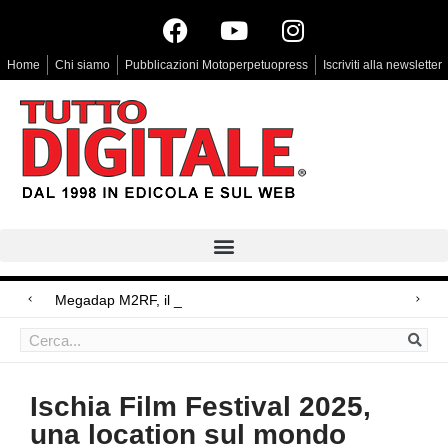
Home
Chi siamo
Pubblicazioni Motoperpetuopress
Iscriviti alla newsletter
Megadap M2RF, il primo adattatore autofo
Arri Rental, evoluzioni in arrivo
Blackmagic Design UltraStudio Express 3G, due accessori ad hoc
Ischia Film Festival 2025,
una location sul mondo