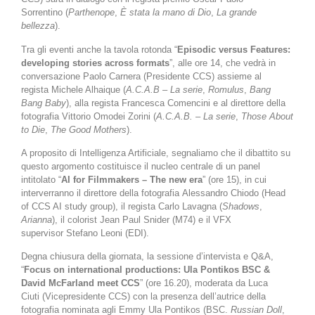
Sorrentino (
Parthenope
,
È stata la mano di Dio
,
La grande
bellezza
).
Tra gli eventi anche la tavola rotonda “
Episodic versus Features:
developing stories across formats
”, alle ore 14, che vedrà in
conversazione Paolo Carnera (Presidente CCS) assieme al
regista Michele Alhaique (
A.C.A.B – La serie
,
Romulus
,
Bang
Bang Baby
), alla regista Francesca Comencini e al direttore della
fotografia Vittorio Omodei Zorini (
A.C.A.B. – La serie
,
Those About
to Die
,
The Good Mothers
).
A proposito di Intelligenza Artificiale, segnaliamo che il dibattito su
questo argomento costituisce il nucleo centrale di un panel
intitolato “
AI for Filmmakers – The new era
” (ore 15), in cui
interverranno il direttore della fotografia Alessandro Chiodo (Head
of CCS AI study group), il regista Carlo Lavagna (
Shadows
,
Arianna
), il colorist Jean Paul Snider (M74) e il VFX
supervisor Stefano Leoni (EDI).
Degna chiusura della giornata, la sessione d’intervista e Q&A,
“
Focus on international productions: Ula Pontikos BSC &
David McFarland meet CCS
” (ore 16.20), moderata da Luca
Ciuti (Vicepresidente CCS) con la presenza dell’autrice della
fotografia nominata agli Emmy Ula Pontikos (BSC.
Russian Doll
,