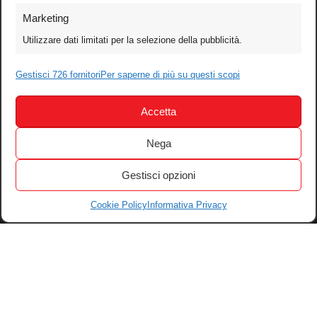
Foto
Marketing
Video
Utilizzare dati limitati per la selezione della pubblicità.
Mobile
Gestisci 726 fornitori
Per saperne di più su questi scopi
Games
Test
Accetta
Cinema
Home Theater/HDTV
Nega
Audio
Gestisci opzioni
Computer
Festival & Concorsi
Cookie Policy
Informativa Privacy
Iscriviti alla newsletter
Informativa Privacy
Gestisci Cookie
Tutti i diritti riservati – © 2004-2026 Motoperpetuopress srl – P. iva