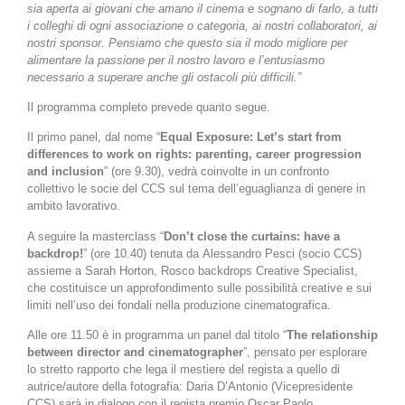
sia aperta ai giovani che amano il cinema e sognano di farlo, a tutti
i colleghi di ogni associazione o categoria, ai nostri collaboratori, ai
nostri sponsor. Pensiamo che questo sia il modo migliore per
alimentare la passione per il nostro lavoro e l’entusiasmo
necessario a superare anche gli ostacoli più difficili.”
Il programma completo prevede quanto segue.
Il primo panel, dal nome “
Equal Exposure: Let’s start from
differences to work on rights: parenting, career progression
and inclusion
” (ore 9.30), vedrà coinvolte in un confronto
collettivo le socie del CCS sul tema dell’eguaglianza di genere in
ambito lavorativo.
A seguire la masterclass “
Don’t close the curtains: have a
backdrop!
” (ore 10.40) tenuta da Alessandro Pesci (socio CCS)
assieme a Sarah Horton, Rosco backdrops Creative Specialist,
che costituisce un approfondimento sulle possibilità creative e sui
limiti nell’uso dei fondali nella produzione cinematografica.
Alle ore 11.50 è in programma un panel dal titolo “
The relationship
between director and cinematographer
”, pensato per esplorare
lo stretto rapporto che lega il mestiere del regista a quello di
autrice/autore della fotografia: Daria D’Antonio (Vicepresidente
CCS) sarà in dialogo con il regista premio Oscar Paolo