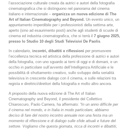
l’associazione culturale creata da autrici e autori della fotografia
cinematografica che si distinguono nel panorama del cinema
italiano e internazionale –
organizza un nuova edizione di The
Art of Italian Cinematography and Beyond.
Un evento unico, un
appuntamento imperdibile per i professionisti della settima arte,
aperto (sino ad esaurimento posti) anche agli studenti di scuole di
cinema ed industria cinematografica, che si terrà il
7 giugno 2025,
presso lo Studio 10 degli Studi Televisivi De Paolis
.
In calendario,
incontri, dibattiti e riflessioni
per promuovere
l’eccellenza tecnica ed artistica della professione di autrici e autori
della fotografia, con uno sguardo ai temi di oggi e di domani, e un
occhio in particolare sull’avvento dell’Intelligenza Artificiale e le
possibilità di sfruttamento creativo, sullo sviluppo della serialità
televisiva in crescente dialogo con il cinema, e sulle relazioni tra
regista e direttrici/direttori della fotografia e molto altro ancora.
A proposito della nuova edizione di The Art of Italian
Cinematography and Beyond, il presidente del Collettivo
Chiaroscuro, Paolo Carnera, ha affermato:
“In un anno difficile per
il cinema nel mondo, e in Italia in modo particolare, abbiamo
deciso di fare del nostro incontro annuale non una festa ma un
momento di riflessione e di dialogo sulle sfide attuali e future del
settore. Vogliamo che questa giornata, ricca di incontri e dibattiti,