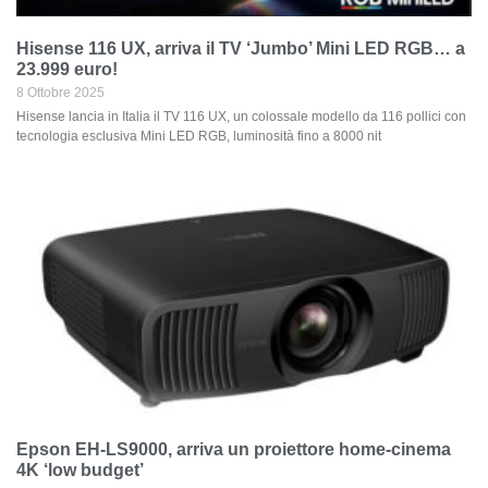
Hisense 116 UX, arriva il TV ‘Jumbo’ Mini LED RGB… a
23.999 euro!
8 Ottobre 2025
Hisense lancia in Italia il TV 116 UX, un colossale modello da 116 pollici con
tecnologia esclusiva Mini LED RGB, luminosità fino a 8000 nit
Epson EH-LS9000, arriva un proiettore home-cinema
4K ‘low budget’