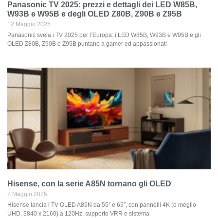
Panasonic TV 2025: prezzi e dettagli dei LED W85B,
W93B e W95B e degli OLED Z80B, Z90B e Z95B
12 Maggio 2025
Panasonic svela i TV 2025 per l’Europa: i LED W85B, W93B e W95B e gli
OLED Z80B, Z90B e Z95B puntano a gamer ed appassionati
Hisense, con la serie A85N tornano gli OLED
2 Maggio 2025
Hisense lancia i TV OLED A85N da 55″ e 65″, con pannelli 4K (o meglio
UHD, 3840 x 2160) a 120Hz, supporto VRR e sistema