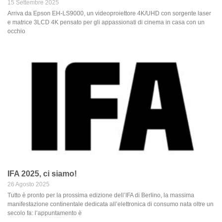
15 Settembre 2025
Arriva da Epson EH-LS9000, un videoproiettore 4K/UHD con sorgente laser
e matrice 3LCD 4K pensato per gli appassionati di cinema in casa con un
occhio
IFA 2025, ci siamo!
26 Agosto 2025
Tutto è pronto per la prossima edizione dell’IFA di Berlino, la massima
manifestazione continentale dedicata all’elettronica di consumo nata oltre un
secolo fa: l’appuntamento è