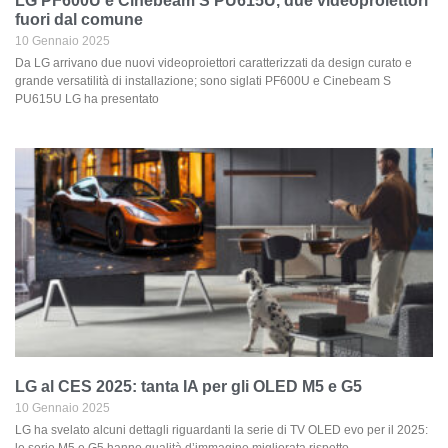
LG PF600U e Cinebeam S PU615U, due videoproiettori
fuori dal comune
10 Gennaio 2025
Da LG arrivano due nuovi videoproiettori caratterizzati da design curato e
grande versatilità di installazione; sono siglati PF600U e Cinebeam S
PU615U LG ha presentato
LG al CES 2025: tanta IA per gli OLED M5 e G5
10 Gennaio 2025
LG ha svelato alcuni dettagli riguardanti la serie di TV OLED evo per il 2025: