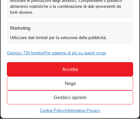
Misurare le prestazioni degli annunci, Comprendere il pubblico
attraverso statistiche o la combinazione di dati provenienti da
fonti diverse.
Foto
Marketing
Video
Utilizzare dati limitati per la selezione della pubblicità.
Mobile
Games
Gestisci 726 fornitori
Per saperne di più su questi scopi
Test
Accetta
Cinema
Home Theater/HDTV
Nega
Audio
Gestisci opzioni
Computer
Festival & Concorsi
Cookie Policy
Informativa Privacy
Iscriviti alla newsletter
Informativa Privacy
Gestisci Cookie