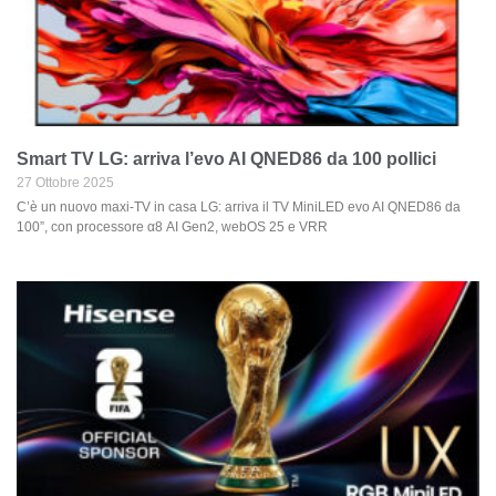
Smart TV LG: arriva l’evo AI QNED86 da 100 pollici
27 Ottobre 2025
C’è un nuovo maxi-TV in casa LG: arriva il TV MiniLED evo AI QNED86 da
100”, con processore α8 AI Gen2, webOS 25 e VRR