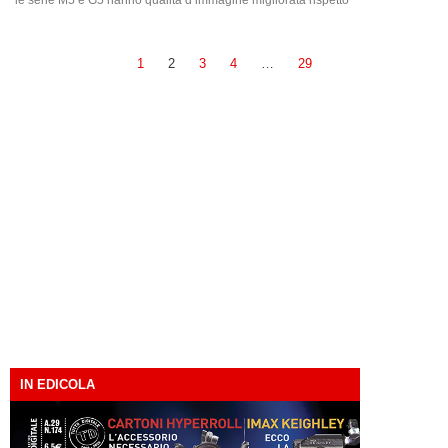
le serie M5 e G5 hanno qualità d’immagine migliorata rispetto
1
2
3
4
…
29
IN EDICOLA