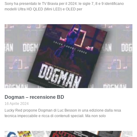
Sony ha presentato le TV Bravia per il 2024: le sigle 7, 8 e 9 identificano
modelli Ultra HD QLED (Mini LED) e OLED per
Dogman – recensione BD
16 Aprile 2024
Lucky Red propone Dogman di Luc Besson in una edizione dalla resa
tecnica impeccabile e ricca di contenuti speciali. Ma non solo