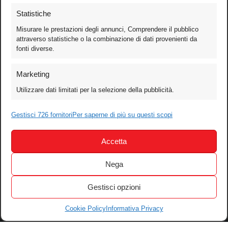
Statistiche
Misurare le prestazioni degli annunci, Comprendere il pubblico
attraverso statistiche o la combinazione di dati provenienti da
fonti diverse.
Foto
Marketing
Video
Utilizzare dati limitati per la selezione della pubblicità.
Mobile
Games
Gestisci 726 fornitori
Per saperne di più su questi scopi
Test
Accetta
Cinema
Home Theater/HDTV
Nega
Audio
Gestisci opzioni
Computer
Festival & Concorsi
Cookie Policy
Informativa Privacy
Iscriviti alla newsletter