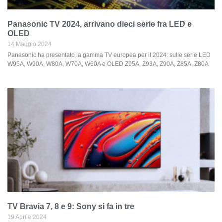
Panasonic TV 2024, arrivano dieci serie fra LED e
OLED
14 Maggio 2024
Panasonic ha presentato la gamma TV europea per il 2024: sulle serie LED
W95A, W90A, W80A, W70A, W60A e OLED Z95A, Z93A, Z90A, Z85A, Z80A
TV Bravia 7, 8 e 9: Sony si fa in tre
19 Aprile 2024