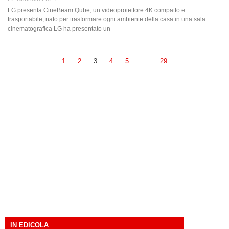
LG presenta CineBeam Qube, un videoproiettore 4K compatto e
trasportabile, nato per trasformare ogni ambiente della casa in una sala
cinematografica LG ha presentato un
1
2
3
4
5
…
29
IN EDICOLA