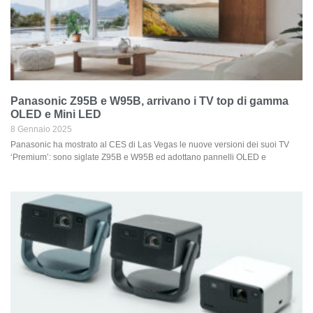
Panasonic Z95B e W95B, arrivano i TV top di gamma
OLED e Mini LED
8 Gennaio 2025
Panasonic ha mostrato al CES di Las Vegas le nuove versioni dei suoi TV
‘Premium’: sono siglate Z95B e W95B ed adottano pannelli OLED e