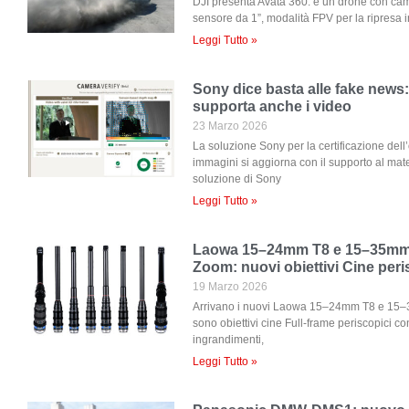
DJI presenta Avata 360: è un drone con ca
sensore da 1”, modalità FPV per la ripresa 
Leggi Tutto »
Sony dice basta alle fake news
supporta anche i video
23 Marzo 2026
La soluzione Sony per la certificazione dell’o
immagini si aggiorna con il supporto al mate
soluzione di Sony
Leggi Tutto »
Laowa 15–24mm T8 e 15–35mm
Zoom: nuovi obiettivi Cine peri
19 Marzo 2026
Arrivano i nuovi Laowa 15–24mm T8 e 15
sono obiettivi cine Full-frame periscopici co
ingrandimenti,
Leggi Tutto »