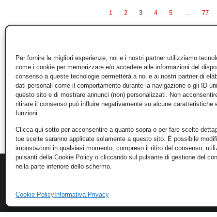
1
2
3
4
5
…
77
Per fornire le migliori esperienze, noi e i nostri partner utilizziamo tecno
come i cookie per memorizzare e/o accedere alle informazioni del disposi
consenso a queste tecnologie permetterà a noi e ai nostri partner di ela
dati personali come il comportamento durante la navigazione o gli ID un
questo sito e di mostrare annunci (non) personalizzati. Non acconsentir
ritirare il consenso può influire negativamente su alcune caratteristiche 
funzioni.
Clicca qui sotto per acconsentire a quanto sopra o per fare scelte dettag
tue scelte saranno applicate solamente a questo sito. È possibile modifi
impostazioni in qualsiasi momento, compreso il ritiro del consenso, util
pulsanti della Cookie Policy o cliccando sul pulsante di gestione del c
nella parte inferiore dello schermo.
Cookie Policy
Informativa Privacy