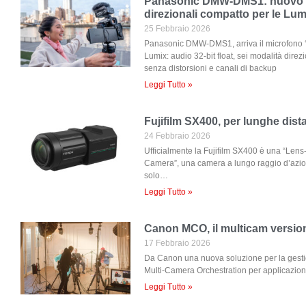
Panasonic DMW-DMS1: nuovo s
direzionali compatto per le Lum
25 Febbraio 2026
Panasonic DMW-DMS1, arriva il microfono ‘tu
Lumix: audio 32-bit float, sei modalità direz
senza distorsioni e canali di backup
Leggi Tutto »
Fujifilm SX400, per lunghe dis
24 Febbraio 2026
Ufficialmente la Fujifilm SX400 è una “Len
Camera”, una camera a lungo raggio d’azion
solo…
Leggi Tutto »
Canon MCO, il multicam versi
17 Febbraio 2026
Da Canon una nuova soluzione per la gesti
Multi-Camera Orchestration per applicazioni
Leggi Tutto »