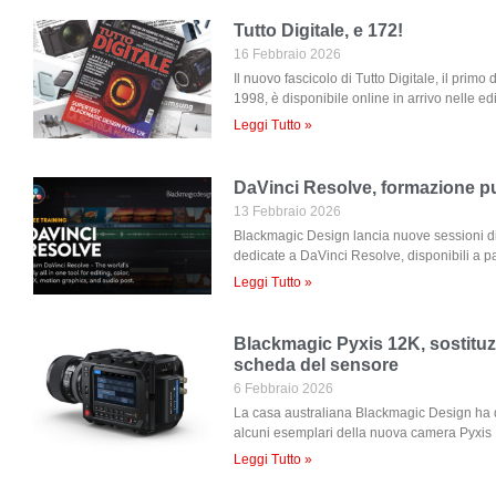
Tutto Digitale, e 172!
16 Febbraio 2026
Il nuovo fascicolo di Tutto Digitale, il primo
1998, è disponibile online in arrivo nelle ed
Leggi Tutto »
DaVinci Resolve, formazione pu
13 Febbraio 2026
Blackmagic Design lancia nuove sessioni di
dedicate a DaVinci Resolve, disponibili a par
Leggi Tutto »
Blackmagic Pyxis 12K, sostituzi
scheda del sensore
6 Febbraio 2026
La casa australiana Blackmagic Design ha di
alcuni esemplari della nuova camera Pyxis
Leggi Tutto »