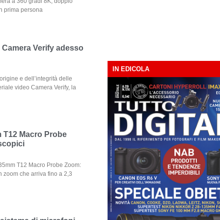
mera a 360 gradi 8K, doppio
in prima persona
: Camera Verify adesso
IN EDICOLA
rigine e dell’integrità delle
riale video Camera Verify, la
 T12 Macro Probe
scopici
–35mm T12 Macro Probe Zoom:
n zoom che arriva fino a 2,3