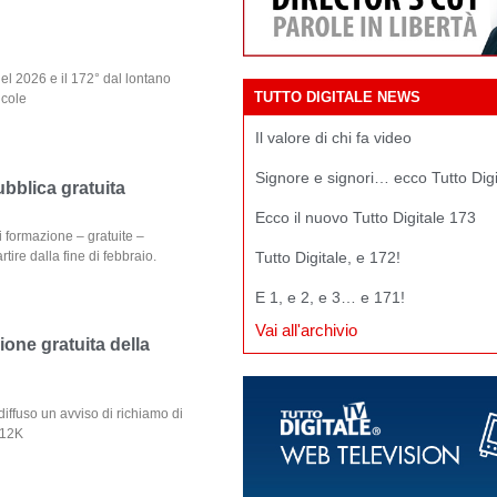
 del 2026 e il 172° dal lontano
TUTTO DIGITALE NEWS
icole
Il valore di chi fa video
Signore e signori… ecco Tutto Dig
bblica gratuita
Ecco il nuovo Tutto Digitale 173
 formazione – gratuite –
tire dalla fine di febbraio.
Tutto Digitale, e 172!
E 1, e 2, e 3… e 171!
Vai all'archivio
one gratuita della
ffuso un avviso di richiamo di
 12K