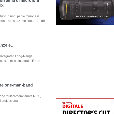
istema di microfoni
ix
tto in uno’ per le mirrorless
ionali, registrazione fino a 120 dB
tanze e…
s-Integrated Long-Range
e con ottica integrata. E non
one one-man-band
one multicamera: arriva MCO,
 professionali