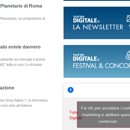
l Planetario di Roma
o Planetario, un programma di
iato esiste davvero
nalmente sul mercato il drone
360° tutto in uno Lo diciamo
razione
ma Sony Alpha 7, la mirrorless
 non solo all’interno
Fai clic per accettare i coo
Tutto
marketing e abilitare ques
Digitale
contenuto