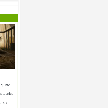
!
 quinte
st tecnico
brary