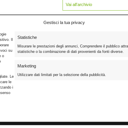
Vai all'archivio
Gestisci la tua privacy
logie
Statistiche
tivo. Il
borare
Misurare le prestazioni degli annunci, Comprendere il pubblico attr
ivoci su
statistiche o la combinazione di dati provenienti da fonti diverse.
e o
e
Marketing
Utilizzare dati limitati per la selezione della pubblicità.
liate. Le
care le
izzando i
onsenso
Foto
Cinema
Iscriviti alla n
Video
Home Theater/HDTV
Informativa Pr
Mobile
Audio
Gestisci Cook