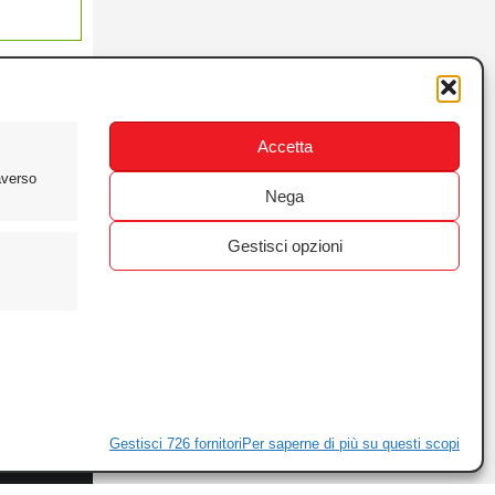
Accetta
averso
Nega
Gestisci opzioni
ewsletter
ivacy
Gestisci 726 fornitori
Per saperne di più su questi scopi
ie