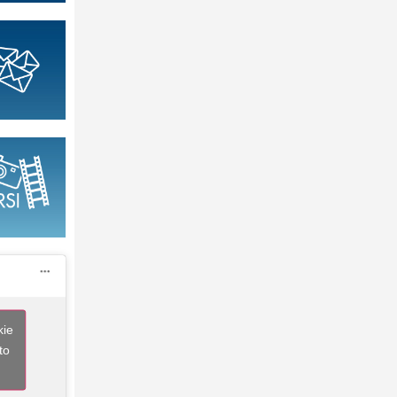
kie
to