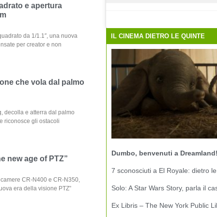
adrato e apertura
am
IL CINEMA DIETRO LE QUINTE
quadrato da 1/1.1″, una nuova
pensate per creator e non
drone che vola dal palmo
, decolla e atterra dal palmo
 e riconosce gli ostacoli
Dumbo, benvenuti a Dreamland
e new age of PTZ”
7 sconosciuti a El Royale: dietro le
ve camere CR-N400 e CR-N350,
Solo: A Star Wars Story, parla il ca
uova era della visione PTZ”
Ex Libris – The New York Public Li