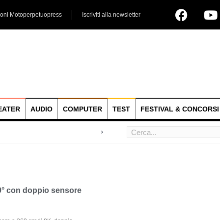
ioni Motoperpetuopress
Iscriviti alla newsletter
EATER
AUDIO
COMPUTER
TEST
FESTIVAL & CONCORSI
 hoc
0° con doppio sensore