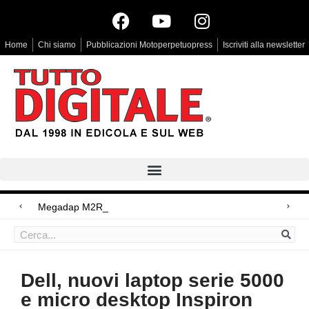
Home
Chi siamo
Pubblicazioni Motoperpetuopress
Iscriviti alla newsletter
Megadap M2RF, il primo adatta
Arri Rental, evoluzioni in arrivo
Blackmagic Design UltraStudio Express 3G, due accessori ad hoc
Dell, nuovi laptop serie 5000
e micro desktop Inspiron