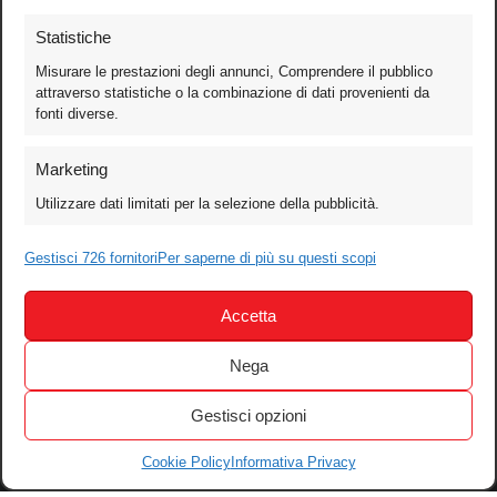
Statistiche
Misurare le prestazioni degli annunci, Comprendere il pubblico
attraverso statistiche o la combinazione di dati provenienti da
fonti diverse.
Foto
Marketing
Video
Utilizzare dati limitati per la selezione della pubblicità.
Mobile
Games
Gestisci 726 fornitori
Per saperne di più su questi scopi
Test
Accetta
Cinema
Home Theater/HDTV
Nega
Audio
Gestisci opzioni
Computer
Festival & Concorsi
Cookie Policy
Informativa Privacy
Iscriviti alla newsletter