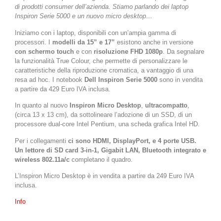
di prodotti consumer dell’azienda. Stiamo parlando dei laptop
Inspiron Serie 5000 e un nuovo micro desktop…
Iniziamo con i laptop, disponibili con un’ampia gamma di
processori. I
modelli da 15” e 17”
esistono anche in versione
con schermo touch
e con
risoluzione FHD 1080p
. Da segnalare
la funzionalità True Colour, che permette di personalizzare le
caratteristiche della riproduzione cromatica, a vantaggio di una
resa ad hoc. I notebook
Dell Inspiron Serie 5000
sono in vendita
a partire da 429 Euro IVA inclusa.
In quanto al nuovo
Inspiron Micro Desktop
,
ultracompatto
,
(circa 13 x 13 cm), da sottolineare l’adozione di un SSD, di un
processore dual-core Intel Pentium, una scheda grafica Intel HD.
Per i collegamenti
ci sono HDMI, DisplayPort, e 4 porte USB.
Un lettore di SD card 3-in-1, Gigabit LAN, Bluetooth integrato e
wireless 802.11a/c
completano il quadro.
L’Inspiron Micro Desktop è in vendita a partire da 249 Euro IVA
inclusa.
Info