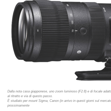
Dalla nota casa giapponese, uno zoom luminoso (F2.8) e di focale adatta 
al ritratto e via di questo passo.
È studiato per mount Sigma, Canon (in arrivo in questi giorni sul mercat
prossimamente