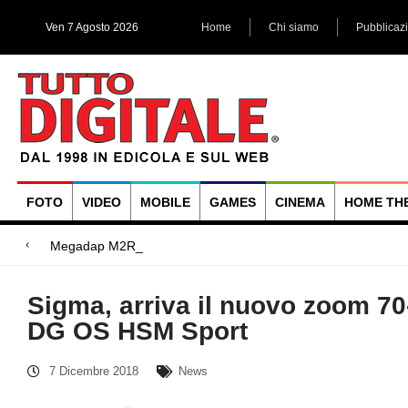
Ven 7 Agosto 2026
Home
Chi siamo
Pubblicaz
FOTO
VIDEO
MOBILE
GAMES
CINEMA
HOME TH
Megadap M2RF, il primo adattator
Blackmagic Design UltraStudio Express 3G, due accessori ad
Arri Rental, evoluzioni in arrivo
Sigma, arriva il nuovo zoom 7
DG OS HSM Sport
7 Dicembre 2018
News