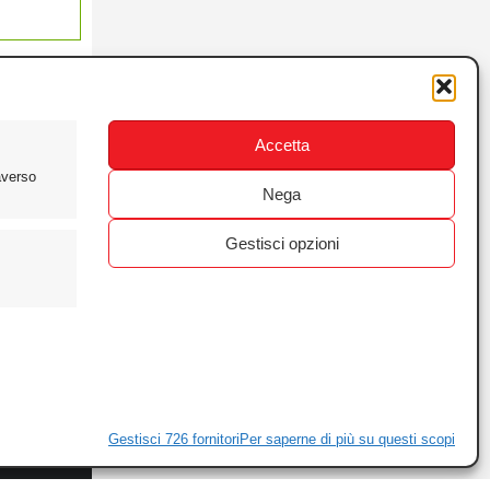
Accetta
averso
Nega
Gestisci opzioni
ewsletter
ivacy
Gestisci 726 fornitori
Per saperne di più su questi scopi
ie