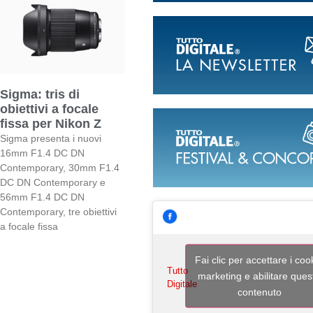
Sigma: tris di
obiettivi a focale
fissa per Nikon Z
Sigma presenta i nuovi
16mm F1.4 DC DN
Contemporary, 30mm F1.4
DC DN Contemporary e
56mm F1.4 DC DN
Contemporary, tre obiettivi
a focale fissa
Fai clic per accettare i coo
Tutto
marketing e abilitare ques
Digitale
contenuto