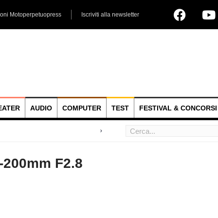
ioni Motoperpetuopress
Iscriviti alla newsletter
EATER
AUDIO
COMPUTER
TEST
FESTIVAL & CONCORSI
 hoc
0-200mm F2.8