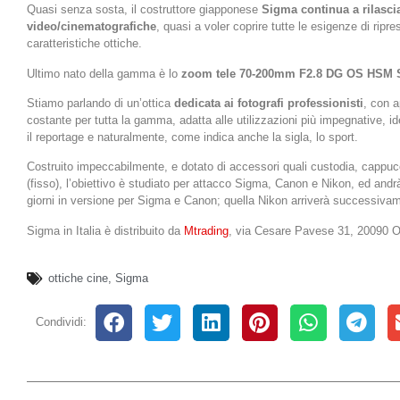
Quasi senza sosta, il costruttore giapponese
Sigma continua a rilascia
video/cinematografiche
, quasi a voler coprire tutte le esigenze di ripres
caratteristiche ottiche.
Ultimo nato della gamma è lo
zoom tele 70-200mm F2.8 DG OS HSM 
Stiamo parlando di un’ottica
dedicata ai fotografi professionisti
, con a
costante per tutta la gamma, adatta alle utilizzazioni più impegnative, ide
il reportage e naturalmente, come indica anche la sigla, lo sport.
Costruito impeccabilmente, e dotato di accessori quali custodia, cappuc
(fisso), l’obiettivo è studiato per attacco Sigma, Canon e Nikon, ed andrà
giorni in versione per Sigma e Canon; quella Nikon arriverà successiva
Sigma in Italia è distribuito da
Mtrading
, via Cesare Pavese 31, 20090 O
ottiche cine
,
Sigma
Condividi: