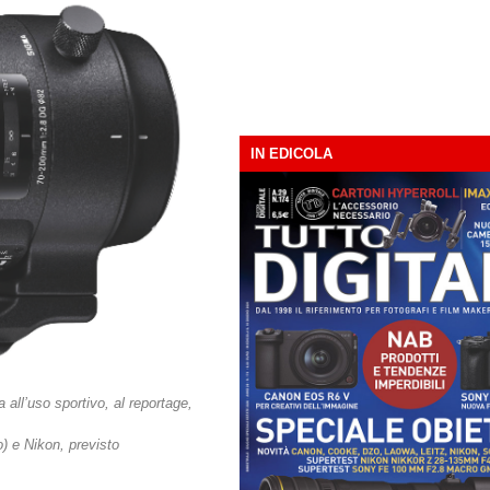
IN EDICOLA
all’uso sportivo, al reportage,
o) e Nikon, previsto