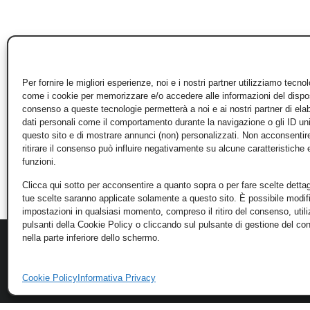
Per fornire le migliori esperienze, noi e i nostri partner utilizziamo tecno
come i cookie per memorizzare e/o accedere alle informazioni del disposi
consenso a queste tecnologie permetterà a noi e ai nostri partner di ela
dati personali come il comportamento durante la navigazione o gli ID un
questo sito e di mostrare annunci (non) personalizzati. Non acconsentir
ritirare il consenso può influire negativamente su alcune caratteristiche 
funzioni.
Clicca qui sotto per acconsentire a quanto sopra o per fare scelte dettag
tue scelte saranno applicate solamente a questo sito. È possibile modifi
impostazioni in qualsiasi momento, compreso il ritiro del consenso, util
pulsanti della Cookie Policy o cliccando sul pulsante di gestione del c
nella parte inferiore dello schermo.
Cookie Policy
Informativa Privacy