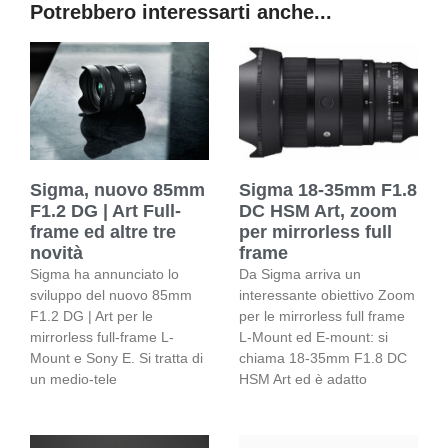
Potrebbero interessarti anche...
Sigma, nuovo 85mm
Sigma 18-35mm F1.8
F1.2 DG | Art Full-
DC HSM Art, zoom
frame ed altre tre
per mirrorless full
novità
frame
Sigma ha annunciato lo
Da Sigma arriva un
sviluppo del nuovo 85mm
interessante obiettivo Zoom
F1.2 DG | Art per le
per le mirrorless full frame
mirrorless full-frame L-
L-Mount ed E-mount: si
Mount e Sony E. Si tratta di
chiama 18-35mm F1.8 DC
un medio-tele
HSM Art ed è adatto