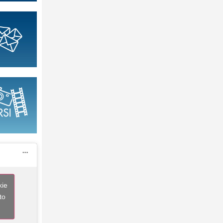
kie
to