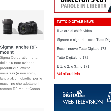
TUTTO DIGITALE NEWS
Il valore di chi fa video
Signore e signori… ecco Tutto Dig
Sigma, anche RF-
Ecco il nuovo Tutto Digitale 173
mount
Sigma Corporation, una
Tutto Digitale, e 172!
delle più note aziende
E 1, e 2, e 3… e 171!
produttrici di ottiche
universali (e non solo),
Vai all'archivio
lancia alcuni obiettivi per le
macchine che adottano il
recente RF Mount Canon