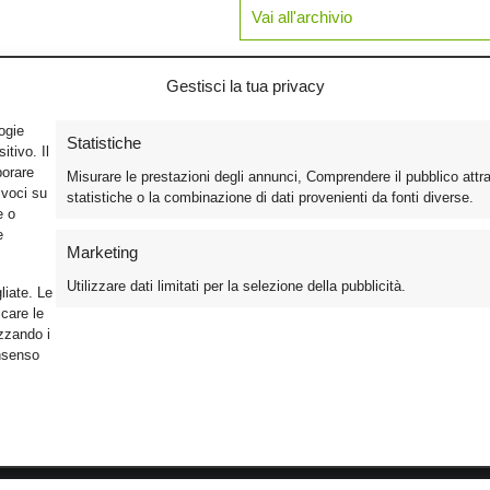
Vai all'archivio
Gestisci la tua privacy
logie
Statistiche
tivo. Il
borare
Misurare le prestazioni degli annunci, Comprendere il pubblico attr
ivoci su
statistiche o la combinazione di dati provenienti da fonti diverse.
e o
e
Marketing
Utilizzare dati limitati per la selezione della pubblicità.
liate. Le
care le
izzando i
onsenso
Foto
Cinema
Iscriviti alla n
Video
Home Theater/HDTV
Informativa Pr
Mobile
Audio
Gestisci Cook