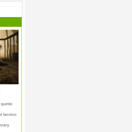
!
 quinte
st tecnico
brary