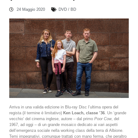
24 Maggio 2020
DVD / BD
Arriva in una valida edizione in Blu-ray Disc l’ultima opera del
regista (il termine è limitativo)
Ken Loach, classe ’36
. Un ‘grande
vecchio’ del cinema inglese, autore – dal primo
Poor Cow
, del
1967, ad oggi – di un grande mosaico dedicato ai vari aspetti
dell’emergenza sociale nella working class della terra di Albione.
Temi impegnativi, comunque trattati con mano ferma, che peraltro