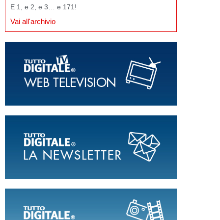
E 1, e 2, e 3… e 171!
Vai all'archivio