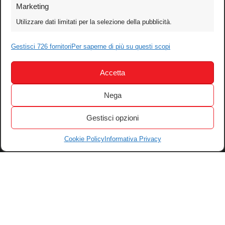
Foto
Marketing
Video
Utilizzare dati limitati per la selezione della pubblicità.
Mobile
Games
Gestisci 726 fornitori
Per saperne di più su questi scopi
Test
Accetta
Cinema
Home Theater/HDTV
Nega
Audio
Gestisci opzioni
Computer
Festival & Concorsi
Cookie Policy
Informativa Privacy
Iscriviti alla newsletter
Informativa Privacy
Gestisci Cookie
Tutti i diritti riservati – © 2004-2026 Motoperpetuopress srl – P. iva
07896411001