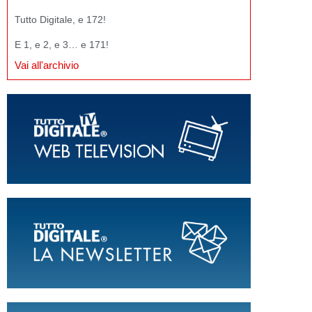
Tutto Digitale, e 172!
E 1, e 2, e 3… e 171!
Vai all'archivio