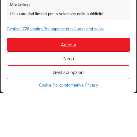
Foto
Marketing
Video
Utilizzare dati limitati per la selezione della pubblicità.
Mobile
Games
Gestisci 726 fornitori
Per saperne di più su questi scopi
Test
Accetta
Cinema
Home Theater/HDTV
Nega
Audio
Gestisci opzioni
Computer
Festival & Concorsi
Cookie Policy
Informativa Privacy
Iscriviti alla newsletter
Informativa Privacy
Gestisci Cookie
Tutti i diritti riservati – © 2004-2026 Motoperpetuopress srl – P. iva
07896411001