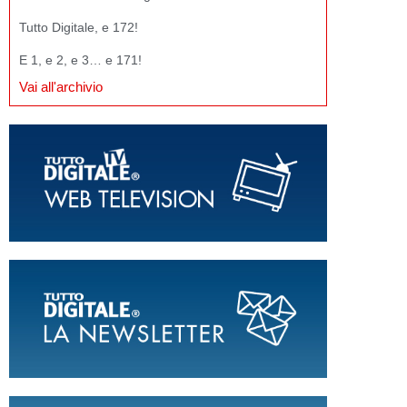
Tutto Digitale, e 172!
E 1, e 2, e 3… e 171!
Vai all'archivio